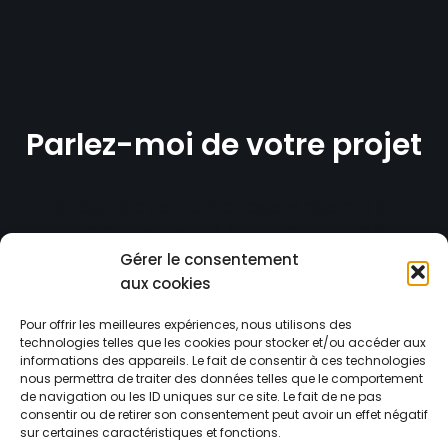
Parlez-moi de votre projet
Créons quelque chose ensemble.
Demandez votre devis gratuit dès
maintenant.
Gérer le consentement
aux cookies
ESTIMATION GRATUITE
Pour offrir les meilleures expériences, nous utilisons des
technologies telles que les cookies pour stocker et/ou accéder aux
informations des appareils. Le fait de consentir à ces technologies
nous permettra de traiter des données telles que le comportement
de navigation ou les ID uniques sur ce site. Le fait de ne pas
consentir ou de retirer son consentement peut avoir un effet négatif
sur certaines caractéristiques et fonctions.